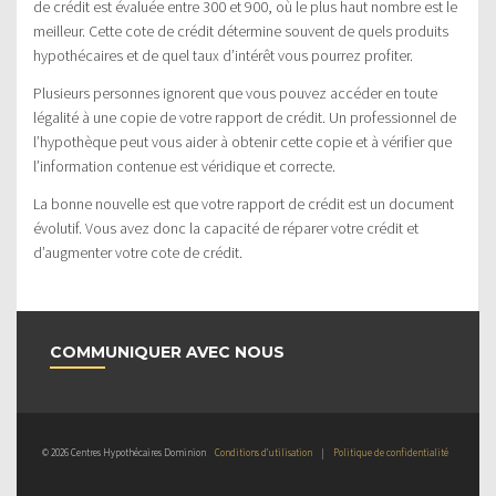
de crédit est évaluée entre 300 et 900, où le plus haut nombre est le
meilleur. Cette cote de crédit détermine souvent de quels produits
hypothécaires et de quel taux d’intérêt vous pourrez profiter.
Plusieurs personnes ignorent que vous pouvez accéder en toute
légalité à une copie de votre rapport de crédit. Un professionnel de
l’hypothèque peut vous aider à obtenir cette copie et à vérifier que
l’information contenue est véridique et correcte.
La bonne nouvelle est que votre rapport de crédit est un document
évolutif. Vous avez donc la capacité de réparer votre crédit et
d’augmenter votre cote de crédit.
COMMUNIQUER AVEC NOUS
© 2026 Centres Hypothécaires Dominion
Conditions d’utilisation
|
Politique de confidentialité